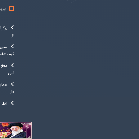
پرب
از...
مدیر 
کرمانشاه.
معاون
امور...
همای
«از...
آغاز 