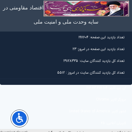
اقتصاد مقاومتی در
سایه وحدت ملی و امنیت ملی
تعداد بازديد اين صفحه:
197604
تعداد بازديد اين صفحه در امروز:
23
تعداد کل بازديد کنندگان سايت:
29128335
تعداد کل بازديد کنندگان سایت در امروز :
5512
آی پی کاربر:
216.73.217.104
مرورگر کاربر:
Chrome
کشور کاربر:
United States of America
کاربران آنلاین:
25