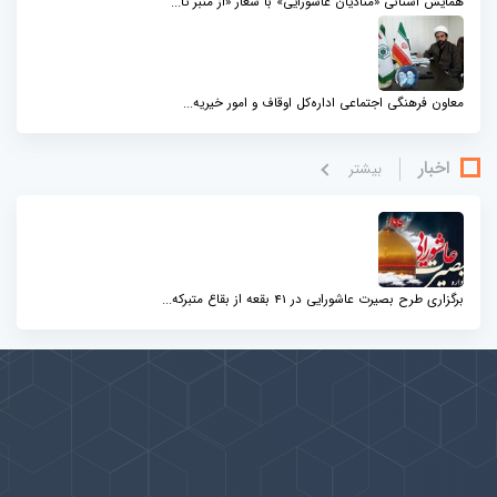
همایش استانی «منادیان عاشورایی» با شعار «از منبر تا...
معاون فرهنگی اجتماعی اداره‌کل اوقاف و امور خیریه...
اخبار
بيشتر
برگزاری طرح بصیرت عاشورایی در 41 بقعه از بقاع متبرکه...
پیوندها
بيشتر