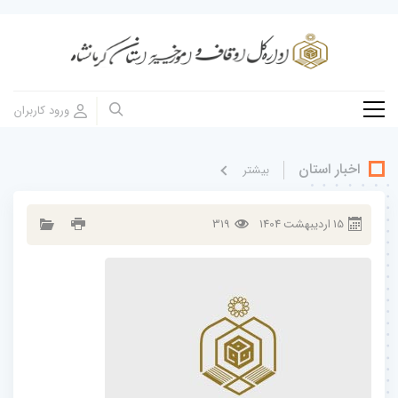
اخبار استان
بيشتر
15
ارديبهشت
1404
319